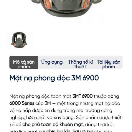
Mô tả sản
Ứng dụng
Thông số kĩ
Tài liệu sản
phẩm
thuật
phẩm
Mặt nạ phòng độc 3M 6900
Mặt nạ phòng độc toàn mặt
3M™ 6900
thuộc dòng
6000 Series
của 3M — một trong những mặt nạ bảo
vệ hô hấp được tin dùng trong môi trường công
nghiệp, hóa chất và xây dựng. Sản phẩm được thiết
kế để
che phủ toàn bộ khuôn mặt
, đồng thời kết
hợp linh hoạt với
phin lọc khí, hơi và bụi
phù hợp