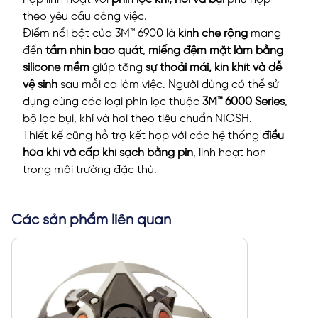
theo yêu cầu công việc.
Điểm nổi bật của 3M™ 6900 là
kính che rộng
mang
đến
tầm nhìn bao quát
,
miếng đệm mặt làm bằng
silicone mềm
giúp tăng
sự thoải mái, kín khít và dễ
vệ sinh
sau mỗi ca làm việc. Người dùng có thể sử
dụng cùng các loại phin lọc thuộc
3M™ 6000 Series
,
bộ lọc bụi, khí và hơi theo tiêu chuẩn NIOSH.
Thiết kế cũng hỗ trợ kết hợp với các hệ thống
điều
hòa khí và cấp khí sạch bằng pin
, linh hoạt hơn
trong môi trường đặc thù.
Các sản phẩm liên quan