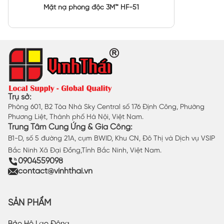
Mặt nạ phòng độc 3M™ HF-51
Trụ sở:
Phòng 601, B2 Tòa Nhà Sky Central số 176 Định Công, Phường
Phương Liệt, Thành phố Hà Nội, Việt Nam.
Trung Tâm Cung Ứng & Gia Công:
B1-D, số 5 đường 21A, cụm BWID, Khu CN, Đô Thị và Dịch vụ VSIP
Bắc Ninh Xã Đại Đồng,Tỉnh Bắc Ninh, Việt Nam.
0904559098
contact@vinhthai.vn
SẢN PHẨM
Bảo Hộ Lao Động