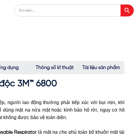
ng dụng
Thông số kĩ thuật
Tài liệu sản phẩm
độc 3M™ 6800
p, người lao động thường phải tiếp xúc với bụi mịn, khí
ỉ dùng mặt nạ nửa mặt hoặc kính bảo hộ rời, nguy cơ hít
ặt không được bảo vệ toàn diện.
là mặt nạ che phủ toàn bộ khuôn mặt tái
sable Respirator