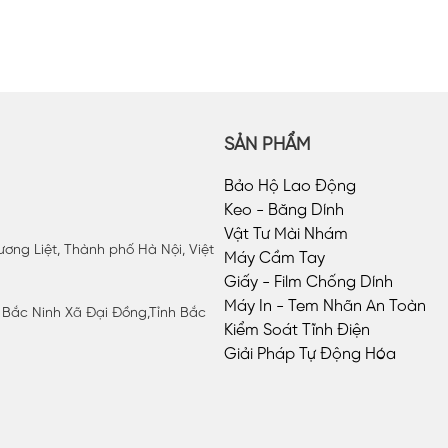
SẢN PHẨM
Bảo Hộ Lao Động
Keo - Băng Dính
Vật Tư Mài Nhám
ơng Liệt, Thành phố Hà Nội, Việt
Máy Cầm Tay
Giấy - Film Chống Dính
Máy In - Tem Nhãn An Toàn
P Bắc Ninh Xã Đại Đồng,Tỉnh Bắc
Kiểm Soát Tĩnh Điện
Giải Pháp Tự Động Hóa