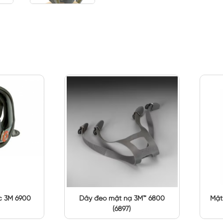
c 3M 6900
Dây đeo mặt nạ 3M™ 6800
Mặt
(6897)