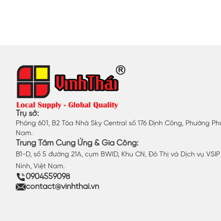
Trụ sở:
Phòng 601, B2 Tòa Nhà Sky Central số 176 Định Công, Phường Phư
Nam.
Trung Tâm Cung Ứng & Gia Công:
B1-D, số 5 đường 21A, cụm BWID, Khu CN, Đô Thị và Dịch vụ VSI
Ninh, Việt Nam.
0904559098
contact@vinhthai.vn