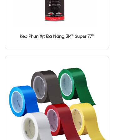
Keo Phun Xịt Đa Năng 3M™ Super 77™