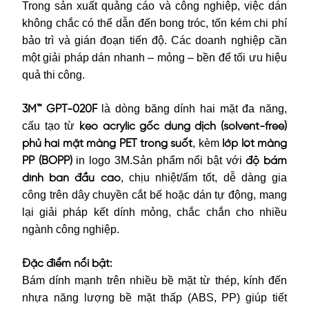
Trong sản xuất quảng cáo và công nghiệp, việc dán
không chắc có thể dẫn đến bong tróc, tốn kém chi phí
bảo trì và gián đoạn tiến độ. Các doanh nghiệp cần
một giải pháp dán nhanh – mỏng – bền để tối ưu hiệu
quả thi công.
là dòng băng dính hai mặt đa năng,
3M™ GPT-020F
cấu tạo từ
keo acrylic gốc dung dịch (solvent-free)
, kèm
phủ hai mặt màng PET trong suốt
lớp lót màng
in logo 3M.Sản phẩm nổi bật với
PP (BOPP)
độ bám
, chịu nhiệt/ẩm tốt, dễ dàng gia
dính ban đầu cao
công trên dây chuyền cắt bế hoặc dán tự động, mang
lại giải pháp kết dính mỏng, chắc chắn cho nhiều
ngành công nghiệp.
Đặc điểm nổi bật:
Bám dính mạnh trên nhiều bề mặt từ thép, kính đến
nhựa năng lượng bề mặt thấp (ABS, PP) giúp tiết