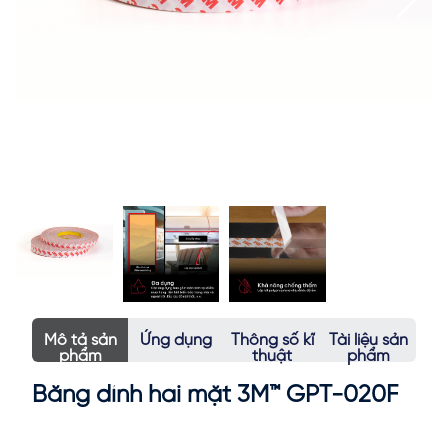
Mô tả sản
Ứng dụng
Thông số kĩ
Tài liệu sản
phẩm
thuật
phẩm
Băng dính hai mặt 3M™ GPT-020F