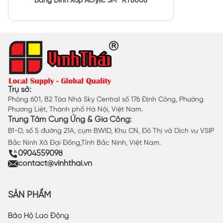
Băng Dính Xốp Acrylic 3M™ RT8008
Trụ sở:
Phòng 601, B2 Tòa Nhà Sky Central số 176 Định Công, Phường
Phương Liệt, Thành phố Hà Nội, Việt Nam.
Trung Tâm Cung Ứng & Gia Công:
B1-D, số 5 đường 21A, cụm BWID, Khu CN, Đô Thị và Dịch vụ VSIP
Bắc Ninh Xã Đại Đồng,Tỉnh Bắc Ninh, Việt Nam.
0904559098
contact@vinhthai.vn
SẢN PHẨM
Bảo Hộ Lao Động