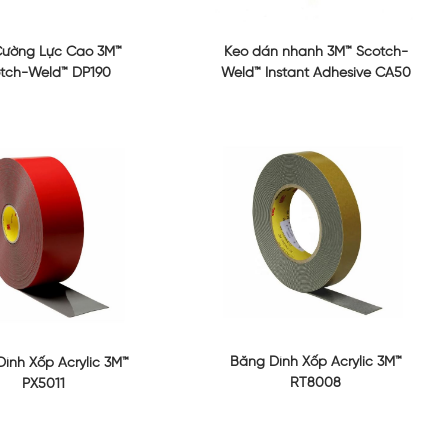
Cường Lực Cao 3M™
Keo dán nhanh 3M™ Scotch-
tch-Weld™ DP190
Weld™ Instant Adhesive CA50
Băng Dính Xốp Acrylic 3M™
ính Xốp Acrylic 3M™
RT8008
PX5011