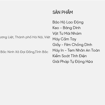
SẢN PHẨM
Bảo Hộ Lao Động
Keo - Băng Dính
Vật Tư Mài Nhám
ơng Liệt, Thành phố Hà Nội, Việt
Máy Cầm Tay
Giấy - Film Chống Dính
Máy In - Tem Nhãn An Toàn
P Bắc Ninh Xã Đại Đồng,Tỉnh Bắc
Kiểm Soát Tĩnh Điện
Giải Pháp Tự Động Hóa