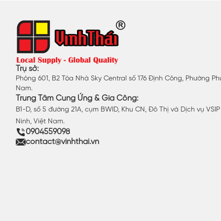
Trụ sở:
Phòng 601, B2 Tòa Nhà Sky Central số 176 Định Công, Phường Phư
Nam.
Trung Tâm Cung Ứng & Gia Công:
B1-D, số 5 đường 21A, cụm BWID, Khu CN, Đô Thị và Dịch vụ VSI
Ninh, Việt Nam.
0904559098
contact@vinhthai.vn