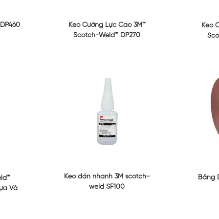
Keo Cường Lực Cao 3M™
 DP460
Keo 
Scotch-Weld™ DP270
Sco
Keo dán nhanh 3M scotch-
Băng D
ld™
weld SF100
ựa Và