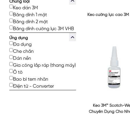
Chủng loại
Keo dán 3M
Băng dính 1 mặt
Keo cường lực cao 3M
Băng dính 2 mặt
Băng dính cường lực 3M VHB
Ứng dụng
Đa dụng
Che chắn
Dán nền
Gia công lắp ráp (thang máy)
Ô tô
Bao bì tem nhãn
Điện tử - Converter
Keo 3M™ Scotch-We
Chuyên Dụng Cho Nh
Cao Su PR100