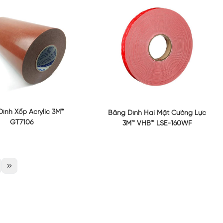
ính Xốp Acrylic 3M™
Băng Dính Hai Mặt Cường Lực
GT7106
3M™ VHB™ LSE-160WF