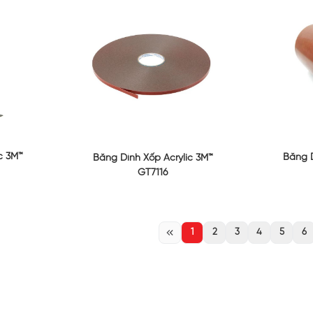
c 3M™
Băng D
Băng Dính Xốp Acrylic 3M™
GT7116
1
2
3
4
5
6