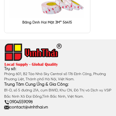
Băng Dính Hai Mặt 3M™ 56415
Trụ sở:
Phòng 601, B2 Tòa Nhà Sky Central số 176 Định Công, Phường
Phương Liệt, Thành phố Hà Nội, Việt Nam.
Trung Tâm Cung Ứng & Gia Công:
B1-D, số 5 đường 21A, cụm BWID, Khu CN, Đô Thị và Dịch vụ VSIP
Bắc Ninh Xã Đại Đồng,Tỉnh Bắc Ninh, Việt Nam.
0904559098
contact@vinhthai.vn