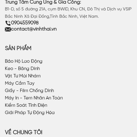
Trung Tâm Cung Ứng & Gia Công:
B1-D, số 5 đường 21A, cụm BWID, Khu CN, Đô Thị và Dịch vụ VSIP
Bắc Ninh Xã Đại Đồng,Tỉnh Bắc Ninh, Việt Nam.
0904559098
contact@vinhthai.vn
SẢN PHẨM
Bảo Hộ Lao Động
Keo - Băng Dính
Vật Tư Mài Nhám
Máy Cầm Tay
Giấy - Film Chống Dính
Máy In - Tem Nhãn An Toàn
Kiểm Soát Tĩnh Điện
Giải Pháp Tự Động Hóa
VỀ CHÚNG TÔI