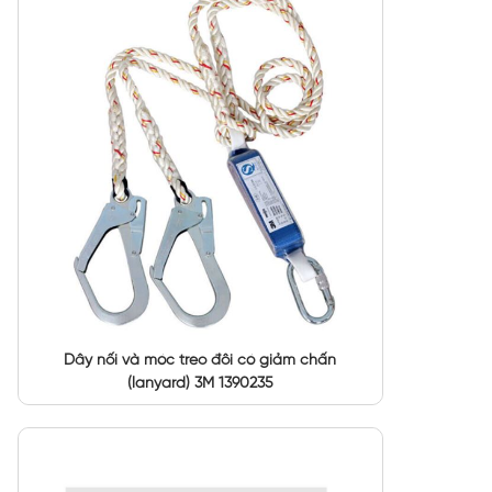
Dây nối và móc treo đôi có giảm chấn
(lanyard) 3M 1390235