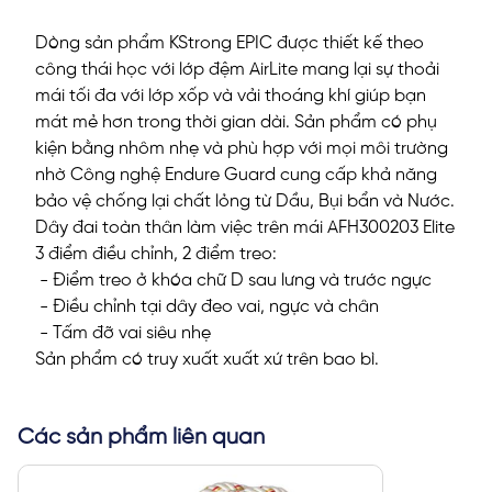
Dòng sản phẩm KStrong EPIC được thiết kế theo
công thái học với lớp đệm AirLite mang lại sự thoải
mái tối đa với lớp xốp và vải thoáng khí giúp bạn
mát mẻ hơn trong thời gian dài. Sản phẩm có phụ
kiện bằng nhôm nhẹ và phù hợp với mọi môi trường
nhờ Công nghệ Endure Guard cung cấp khả năng
bảo vệ chống lại chất lỏng từ Dầu, Bụi bẩn và Nước.
Dây đai toàn thân làm việc trên mái AFH300203 Elite
3 điểm điều chỉnh, 2 điểm treo:
- Điểm treo ở khóa chữ D sau lưng và trước ngực
- Điều chỉnh tại dây đeo vai, ngực và chân
- Tấm đỡ vai siêu nhẹ
Sản phẩm có truy xuất xuất xứ trên bao bì.
Các sản phẩm liên quan