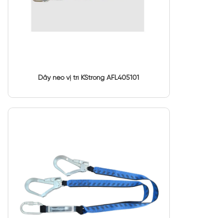
Dây neo vị trí KStrong AFL405101