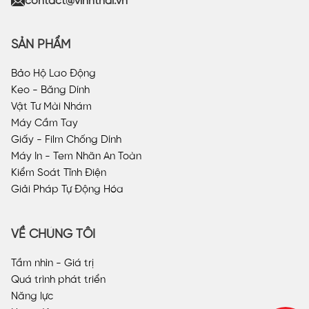
contact@vinhthai.vn
SẢN PHẨM
Bảo Hộ Lao Động
Keo - Băng Dính
Vật Tư Mài Nhám
Máy Cầm Tay
Giấy - Film Chống Dính
Máy In - Tem Nhãn An Toàn
Kiểm Soát Tĩnh Điện
Giải Pháp Tự Động Hóa
VỀ CHÚNG TÔI
Tầm nhìn - Giá trị
Quá trình phát triển
Năng lực