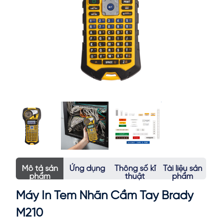
Mô tả sản
Ứng dụng
Thông số kĩ
Tài liệu sản
phẩm
thuật
phẩm
Máy In Tem Nhãn Cầm Tay Brady
M210