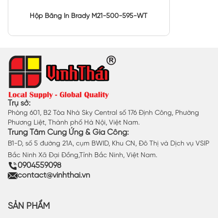
Hộp Băng In Brady M21-500-595-WT
Trụ sở:
Phòng 601, B2 Tòa Nhà Sky Central số 176 Định Công, Phường
Phương Liệt, Thành phố Hà Nội, Việt Nam.
Trung Tâm Cung Ứng & Gia Công:
B1-D, số 5 đường 21A, cụm BWID, Khu CN, Đô Thị và Dịch vụ VSIP
Bắc Ninh Xã Đại Đồng,Tỉnh Bắc Ninh, Việt Nam.
0904559098
contact@vinhthai.vn
SẢN PHẨM