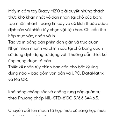
Máy in cầm tay Brady M210 giải quyết những thách
thức khó khăn nhất về dán nhãn tại chỗ của bạn:
tạo nhãn nhanh, đáng tin cậy và có kích thước được
định sẵn với nhiều tùy chọn vật liệu hơn. Chỉ cần thả
hộp mực vào, nhập và in.
Tạo và in bằng bàn phím đơn giản và trực quan.
Nhận nhãn nhanh và chính xác tại chỗ bằng cách
sử dụng định dạng tự động với 11 hướng dẫn thiết kế
ứng dụng được tải sẵn.
Thiết kế nhãn tùy chỉnh bạn cần cho bất kỳ ứng
dụng nào - bao gồm văn bản và UPC, DataMatrix
và Mã QR.
Khả năng chống sốc và chống rung cấp quân sự
theo Phương pháp MIL-STD-810G 5.16.6 SA4.6.5.
Chuyển đổi liền mạch từ hộp mực cũ sang hộp mực