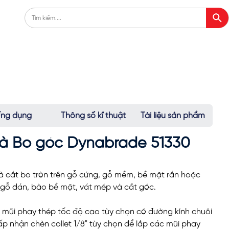
ng dụng
Thông số kĩ thuật
Tài liệu sản phẩm
à Bo góc Dynabrade 51330
à cắt bo tròn trên gỗ cứng, gỗ mềm, bề mặt rắn hoặc
t gỗ dán, bào bề mặt, vát mép và cắt góc.
mũi phay thép tốc độ cao tùy chọn có đường kính chuôi
ấp nhận chèn collet 1/8" tùy chọn để lắp các mũi phay