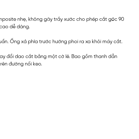
mposite nhẹ, không gây trầy xước cho phép cắt góc 90
 cao dễ dàng.
uẩn. Ống xả phía trước hướng phoi ra xa khỏi máy cắt.
hay đổi dao cắt bằng một cờ lê. Bao gồm thanh dẫn
trên đường nối keo.