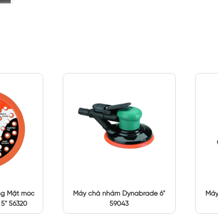
ng Mặt móc
Máy chà nhám Dynabrade 6"
Máy
 5" 56320
59043