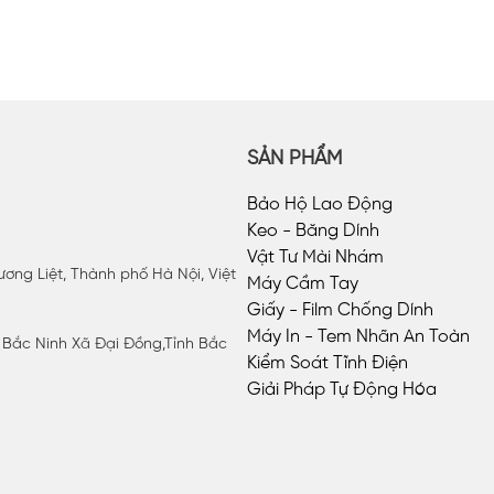
SẢN PHẨM
Bảo Hộ Lao Động
Keo - Băng Dính
Vật Tư Mài Nhám
ơng Liệt, Thành phố Hà Nội, Việt
Máy Cầm Tay
Giấy - Film Chống Dính
Máy In - Tem Nhãn An Toàn
P Bắc Ninh Xã Đại Đồng,Tỉnh Bắc
Kiểm Soát Tĩnh Điện
Giải Pháp Tự Động Hóa