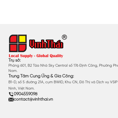
Trụ sở:
Phòng 601, B2 Tòa Nhà Sky Central số 176 Định Công, Phường Phư
Nam.
Trung Tâm Cung Ứng & Gia Công:
B1-D, số 5 đường 21A, cụm BWID, Khu CN, Đô Thị và Dịch vụ VSI
Ninh, Việt Nam.
0904559098
contact@vinhthai.vn