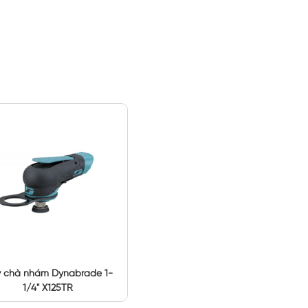
 chà nhám Dynabrade 1-
1/4" X125TR