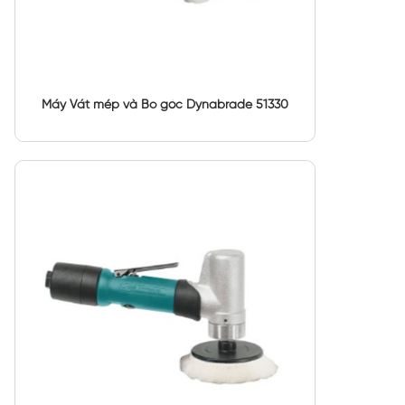
Máy Vát mép và Bo góc Dynabrade 51330