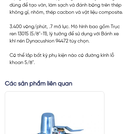
dùng để tạo vân, làm sạch và đánh bóng trên thép
không gỉ, nhôm, thép cacbon và vật liệu composite.
3.400 vòng/phút, .7 mã lực. Mô hình bao gồm Trục
ren 13015 (5/8"-11), lý tưởng để sử dụng với Bánh xe
khí nén Dynacushion 94472 tùy chọn.
Có thể lắp bất kỳ phụ kiện nào có đường kính lỗ
khoan 5/8".
Các sản phẩm liên quan