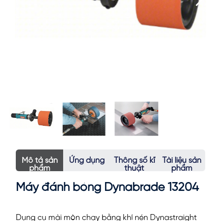
Mô tả sản
Ứng dụng
Thông số kĩ
Tài liệu sản
phẩm
thuật
phẩm
Máy đánh bóng Dynabrade 13204
Dụng cụ mài mòn chạy bằng khí nén Dynastraight