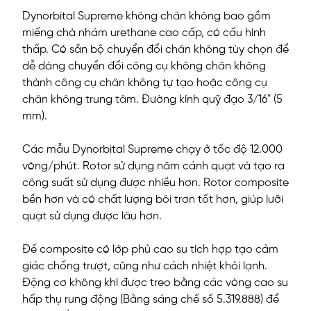
Dynorbital Supreme không chân không bao gồm
miếng chà nhám urethane cao cấp, có cấu hình
thấp. Có sẵn bộ chuyển đổi chân không tùy chọn để
dễ dàng chuyển đổi công cụ không chân không
thành công cụ chân không tự tạo hoặc công cụ
chân không trung tâm. Đường kính quỹ đạo 3/16" (5
mm).
Các mẫu Dynorbital Supreme chạy ở tốc độ 12.000
vòng/phút. Rotor sử dụng năm cánh quạt và tạo ra
công suất sử dụng được nhiều hơn. Rotor composite
bền hơn và có chất lượng bôi trơn tốt hơn, giúp lưỡi
quạt sử dụng được lâu hơn.
Đế composite có lớp phủ cao su tích hợp tạo cảm
giác chống trượt, cũng như cách nhiệt khỏi lạnh.
Động cơ không khí được treo bằng các vòng cao su
hấp thụ rung động (Bằng sáng chế số 5.319.888) để