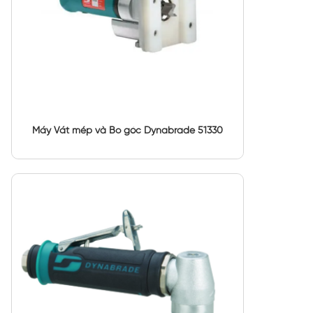
Máy Vát mép và Bo góc Dynabrade 51330