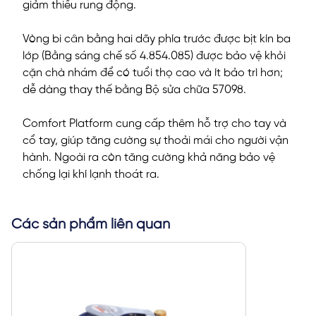
giảm thiểu rung động.
Vòng bi cân bằng hai dãy phía trước được bịt kín ba
lớp (Bằng sáng chế số 4.854.085) được bảo vệ khỏi
cặn chà nhám để có tuổi thọ cao và ít bảo trì hơn;
dễ dàng thay thế bằng Bộ sửa chữa 57098.
Comfort Platform cung cấp thêm hỗ trợ cho tay và
cổ tay, giúp tăng cường sự thoải mái cho người vận
hành. Ngoài ra còn tăng cường khả năng bảo vệ
chống lại khí lạnh thoát ra.
Các sản phẩm liên quan