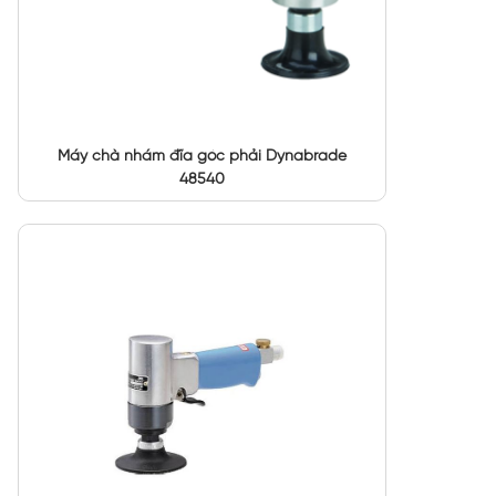
Máy chà nhám đĩa góc phải Dynabrade
48540