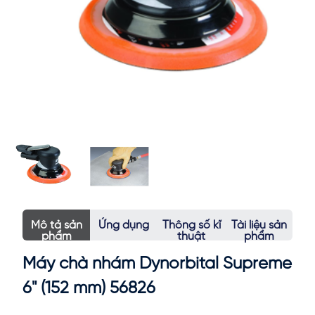
Mô tả sản
Ứng dụng
Thông số kĩ
Tài liệu sản
phẩm
thuật
phẩm
Máy chà nhám Dynorbital Supreme
6" (152 mm) 56826