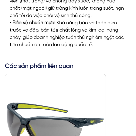
viễn (mặt trong) và chống trầy xước, kháng hóa
chất (mặt ngoài) giữ tròng kính luôn trong suốt, hạn
chế tối đa việc phải vệ sinh thủ công.
•
Bảo vệ chuẩn mực:
Khả năng bảo vệ toàn diện
trước va đập, bắn tóe chất lỏng và kim loại nóng
chảy, giúp doanh nghiệp tuân thủ nghiêm ngặt các
tiêu chuẩn an toàn lao động quốc tế.
Các sản phẩm liên quan