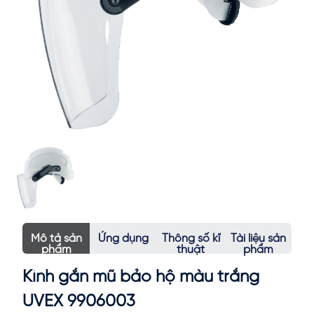
Mô tả sản
Ứng dụng
Thông số kĩ
Tài liệu sản
phẩm
thuật
phẩm
Kính gắn mũ bảo hộ màu trắng
UVEX 9906003