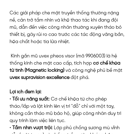
Các giải pháp che mặt truyền thống thường nặng
nề, cản trở tầm nhìn và khó thao tác khi đang đội
mũ, dẫn đến việc công nhân thường xuyên tháo bỏ
thiết bị, gây rủi ro cao trước các tác động văng bắn,
hóa chất hoặc tia lửa nhiệt.
Kính gắn mũ uvex pheos visor (mã 9906003) là hệ
thống kính che mặt cao cấp, tích hợp
cơ chế khóa
từ tính (Magnetic locking)
và công nghệ phủ bề mặt
uvex supravision excellence
đột phá.
Lợi ích đem lại:
•
Tối ưu năng suất:
Cơ chế khóa từ cho phép
tháo/lắp và lật kính lên vị trí "đỗ" chỉ với một tay,
không cần tháo mũ bảo hộ, giúp công nhân duy trì
quy trình làm việc liên tục.
•
Tầm nhìn vượt trội:
Lớp phủ chống sương mù vĩnh