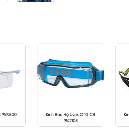
X 9169500
Kính Bảo Hộ Uvex OTG CB
Kí
9142103