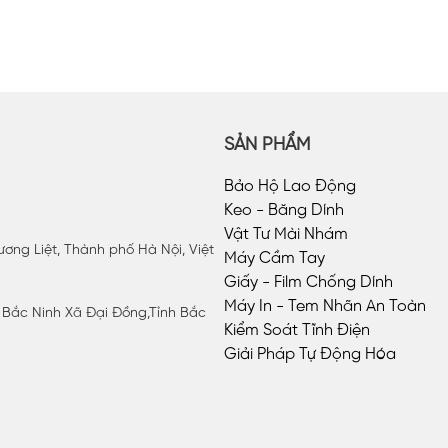
SẢN PHẨM
Bảo Hộ Lao Động
Keo - Băng Dính
Vật Tư Mài Nhám
ơng Liệt, Thành phố Hà Nội, Việt
Máy Cầm Tay
Giấy - Film Chống Dính
Máy In - Tem Nhãn An Toàn
P Bắc Ninh Xã Đại Đồng,Tỉnh Bắc
Kiểm Soát Tĩnh Điện
Giải Pháp Tự Động Hóa