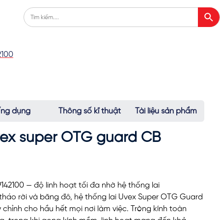
2100
ng dụng
Thông số kĩ thuật
Tài liệu sản phẩm
vex super OTG guard CB
2100 — độ linh hoạt tối đa nhờ hệ thống lai
tháo rời và băng đô, hệ thống lai Uvex Super OTG Guard
chỉnh cho hầu hết mọi nơi làm việc.
Tròng kính toàn