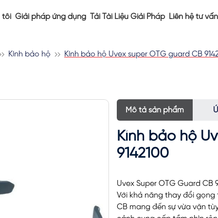
tôi
Giải pháp ứng dụng
Tải Tài Liệu Giải Pháp
Liên hệ tư vấn
Kính bảo hộ
Kính bảo hộ Uvex super OTG guard CB 914
Mô tả sản phẩm
Ứ
Kính bảo hộ U
9142100
Uvex Super OTG Guard CB 914
Với khả năng thay đổi gọng 
CB mang đến sự vừa vặn tùy 