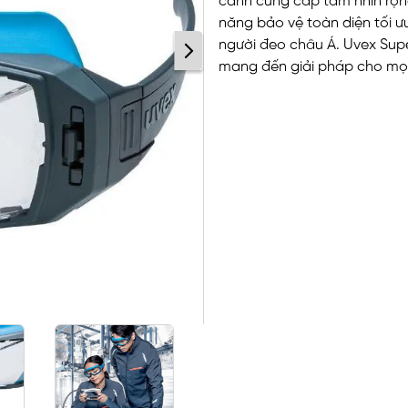
cảnh cung cấp tầm nhìn rộn
năng bảo vệ toàn diện tối ư
người đeo châu Á.
U
vex Sup
mang đến giải pháp cho mọi