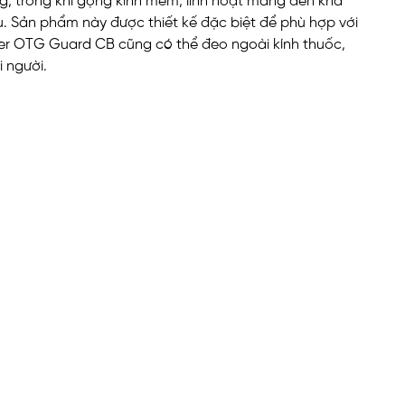
g, trong khi gọng kính mềm, linh hoạt mang đến khả
u.
Sản phẩm này được thiết kế đặc biệt để phù hợp với
er OTG Guard CB cũng có thể đeo ngoài kính thuốc,
 người.