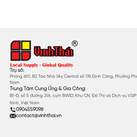
Trụ sở:
Phòng 601, B2 Tòa Nhà Sky Central số 176 Định Công, Phường Phư
Nam.
Trung Tâm Cung Ứng & Gia Công:
B1-D, số 5 đường 21A, cụm BWID, Khu CN, Đô Thị và Dịch vụ VSI
Ninh, Việt Nam.
0904559098
contact@vinhthai.vn