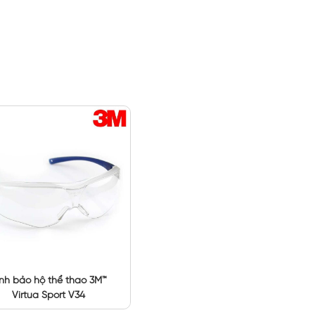
ính bảo hộ thể thao 3M™
Virtua Sport V34