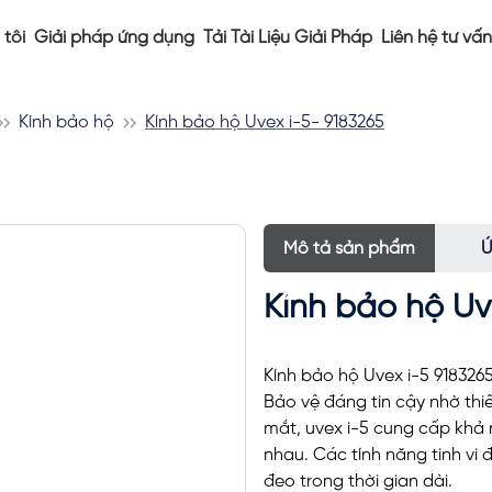
tôi
Giải pháp ứng dụng
Tải Tài Liệu Giải Pháp
Liên hệ tư vấn
Kính bảo hộ
Kính bảo hộ Uvex i-5- 9183265
Mô tả sản phẩm
Ứ
Kính bảo hộ Uv
Kính bảo hộ Uvex i-5 9183265
Bảo vệ đáng tin cậy nhờ thiế
mắt, uvex i-5 cung cấp khả
nhau.
Các tính năng tinh vi
đeo trong thời gian dài.