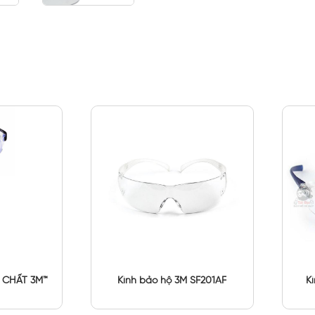
 CHẤT 3M™
Kính bảo hộ 3M SF201AF
K