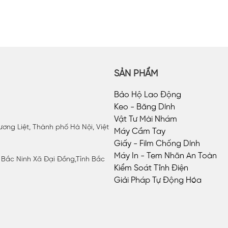
SẢN PHẨM
Bảo Hộ Lao Động
Keo - Băng Dính
Vật Tư Mài Nhám
ơng Liệt, Thành phố Hà Nội, Việt
Máy Cầm Tay
Giấy - Film Chống Dính
Máy In - Tem Nhãn An Toàn
P Bắc Ninh Xã Đại Đồng,Tỉnh Bắc
Kiểm Soát Tĩnh Điện
Giải Pháp Tự Động Hóa