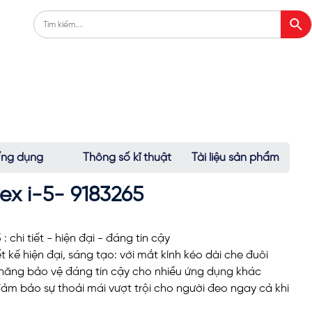
ng dụng
Thông số kĩ thuật
Tài liệu sản phẩm
ex i-5- 9183265
 :
chi tiết - hiện đại - đáng tin cậy
t kế hiện đại, sáng tạo: với mắt kính kéo dài che đuôi
 năng bảo vệ đáng tin cậy cho nhiều ứng dụng khác
 đảm bảo sự thoải mái vượt trội cho người đeo ngay cả khi