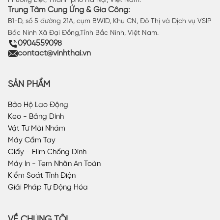
Phương Liệt, Thành phố Hà Nội, Việt Nam.
Trung Tâm Cung Ứng & Gia Công:
B1-D, số 5 đường 21A, cụm BWID, Khu CN, Đô Thị và Dịch vụ VSIP
Bắc Ninh Xã Đại Đồng,Tỉnh Bắc Ninh, Việt Nam.
0904559098
contact@vinhthai.vn
SẢN PHẨM
Bảo Hộ Lao Động
Keo - Băng Dính
Vật Tư Mài Nhám
Máy Cầm Tay
Giấy - Film Chống Dính
Máy In - Tem Nhãn An Toàn
Kiểm Soát Tĩnh Điện
Giải Pháp Tự Động Hóa
VỀ CHÚNG TÔI