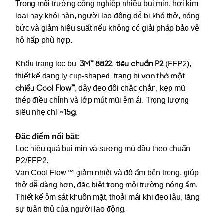
Trong môi trường công nghiệp nhiều bụi mịn, hơi kim
loại hay khói hàn, người lao động dễ bị khó thở, nóng
bức và giảm hiệu suất nếu không có giải pháp bảo vệ
hô hấp phù hợp.
Khẩu trang lọc bụi
,
(FFP2),
3M™ 8822
tiêu chuẩn P2
thiết kế dạng ly cup-shaped, trang bị
van thở một
, dây đeo đôi chắc chắn, kẹp mũi
chiều Cool Flow™
thép điều chỉnh và lớp mút mũi êm ái. Trọng lượng
siêu nhẹ chỉ
.
~15g
Đặc điểm nổi bật:
Lọc hiệu quả bụi mịn và sương mù dầu theo chuẩn
P2/FFP2.
Van Cool Flow™ giảm nhiệt và độ ẩm bên trong, giúp
thở dễ dàng hơn, đặc biệt trong môi trường nóng ẩm.
Thiết kế ôm sát khuôn mặt, thoải mái khi đeo lâu, tăng
sự tuân thủ của người lao động.