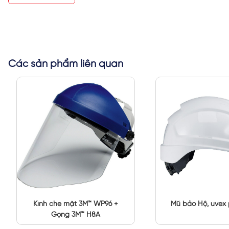
Các sản phẩm liên quan
Kính che mặt 3M™ WP96 +
Mũ bảo Hộ, uvex 
Gọng 3M™ H8A