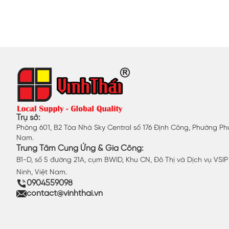
Trụ sở:
Phòng 601, B2 Tòa Nhà Sky Central số 176 Định Công, Phường Phư
Nam.
Trung Tâm Cung Ứng & Gia Công:
B1-D, số 5 đường 21A, cụm BWID, Khu CN, Đô Thị và Dịch vụ VSI
Ninh, Việt Nam.
0904559098
contact@vinhthai.vn