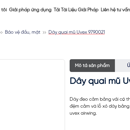
tôi
Giải pháp ứng dụng
Tải Tài Liệu Giải Pháp
Liên hệ tư vấn
Bảo vệ đầu, mặt
Dây quai mũ Uvex 9790021
Mô tả sản phẩm
Ứ
Dây quai mũ U
Dây đeo cằm bằng vải có th
đệm cằm và lỗ xỏ dây bằng
uvex airwing.