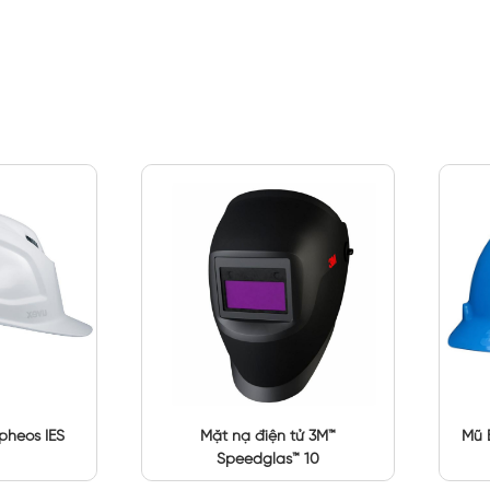
pheos IES
Mặt nạ điện tử 3M™
Mũ 
Speedglas™ 10