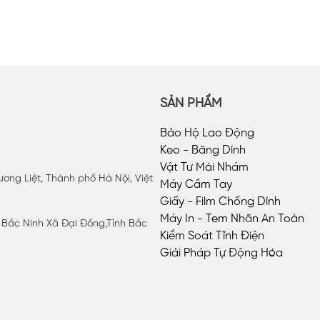
SẢN PHẨM
Bảo Hộ Lao Động
Keo - Băng Dính
Vật Tư Mài Nhám
ơng Liệt, Thành phố Hà Nội, Việt
Máy Cầm Tay
Giấy - Film Chống Dính
Máy In - Tem Nhãn An Toàn
P Bắc Ninh Xã Đại Đồng,Tỉnh Bắc
Kiểm Soát Tĩnh Điện
Giải Pháp Tự Động Hóa