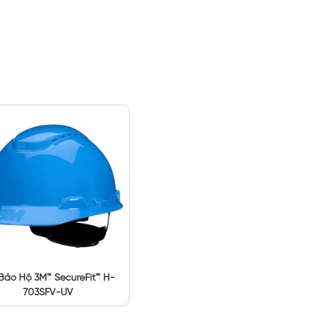
Bảo Hộ 3M™ SecureFit™ H-
703SFV-UV