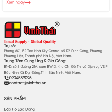
Xem ngay
Trụ sở:
Phòng 601, B2 Tòa Nhà Sky Central số 176 Định Công, Phường
Phương Liệt, Thành phố Hà Nội, Việt Nam.
Trung Tâm Cung Ứng & Gia Công:
B1-D, số 5 đường 21A, cụm BWID, Khu CN, Đô Thị và Dịch vụ VSIP
Bắc Ninh Xã Đại Đồng,Tỉnh Bắc Ninh, Việt Nam.
0904559098
contact@vinhthai.vn
SẢN PHẨM
Bảo Hộ Lao Động