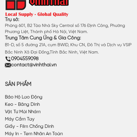
Trụ sở:
Phòng 601, B2 Tòa Nhà Sky Central số 176 Định Công, Phường
Phương Liệt, Thành phố Hà Nội, Việt Nam.
Trung Tâm Cung Ứng & Gia Công:
B1-D, số 5 đường 21A, cụm BWID, Khu CN, Đô Thị và Dịch vụ VSIP
Bắc Ninh Xã Đại Đồng,Tỉnh Bắc Ninh, Việt Nam.
0904559098
contact@vinhthai.vn
SẢN PHẨM
Bảo Hộ Lao Động
Keo - Băng Dính
Vật Tư Mài Nhám
Máy Cầm Tay
Giấy - Film Chống Dính
Máy In - Tem Nhãn An Toàn