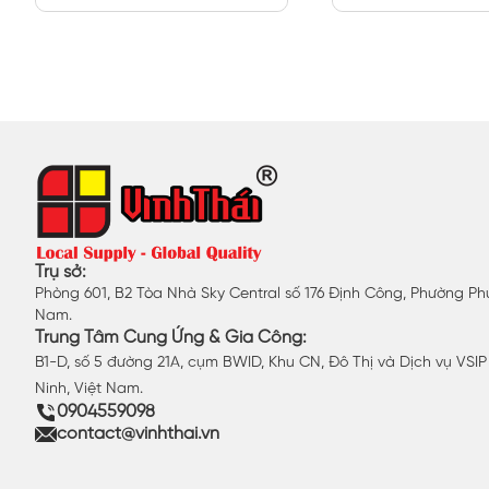
Trụ sở:
Phòng 601, B2 Tòa Nhà Sky Central số 176 Định Công, Phường Phư
Nam.
Trung Tâm Cung Ứng & Gia Công:
B1-D, số 5 đường 21A, cụm BWID, Khu CN, Đô Thị và Dịch vụ VSI
Ninh, Việt Nam.
0904559098
contact@vinhthai.vn