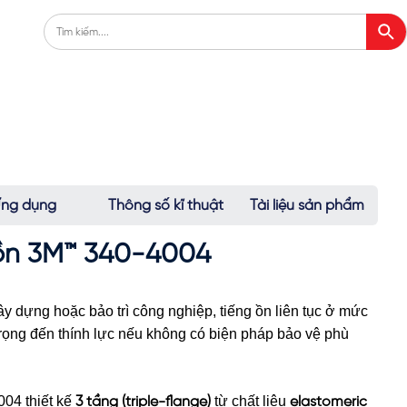
ng dụng
Thông số kĩ thuật
Tài liệu sản phẩm
 ồn 3M™ 340-4004
ây dựng hoặc bảo trì công nghiệp, tiếng ồn liên tục ở mức
ọng đến thính lực nếu không có biện pháp bảo vệ phù
004 thiết kế
từ chất liệu
3 tầng (triple-flange)
elastomeric