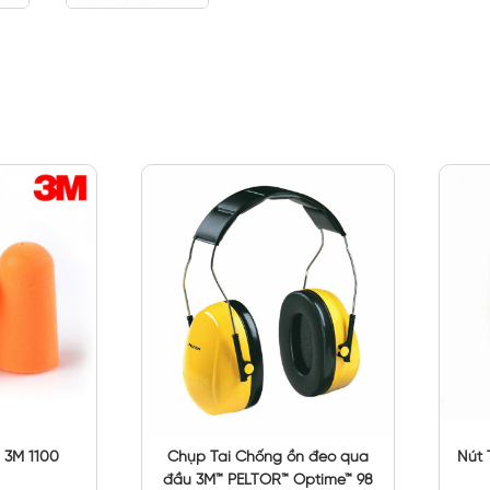
 3M 1100
Chụp Tai Chống ồn đeo qua
Nút 
đầu 3M™ PELTOR™ Optime™ 98