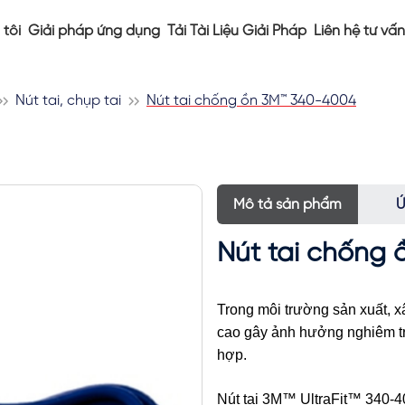
tôi
Giải pháp ứng dụng
Tải Tài Liệu Giải Pháp
Liên hệ tư vấn
Nút tai, chụp tai
Nút tai chống ồn 3M™ 340-4004
Mô tả sản phẩm
Ứ
Nút tai chống
Trong môi trường sản xuất, x
cao gây ảnh hưởng nghiêm tr
hợp.
Nút tai 3M™ UltraFit™ 340-4