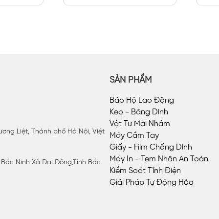
H9A
SẢN PHẨM
Bảo Hộ Lao Động
Keo - Băng Dính
Vật Tư Mài Nhám
ơng Liệt, Thành phố Hà Nội, Việt
Máy Cầm Tay
Giấy - Film Chống Dính
Máy In - Tem Nhãn An Toàn
P Bắc Ninh Xã Đại Đồng,Tỉnh Bắc
Kiểm Soát Tĩnh Điện
Giải Pháp Tự Động Hóa