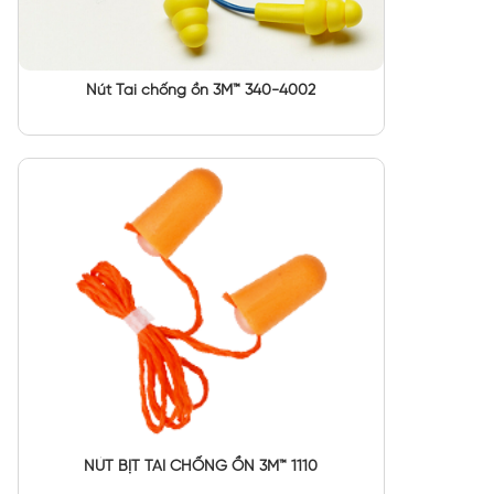
Nút Tai chống ồn 3M™ 340-4002
NÚT BỊT TAI CHỐNG ỒN 3M™ 1110