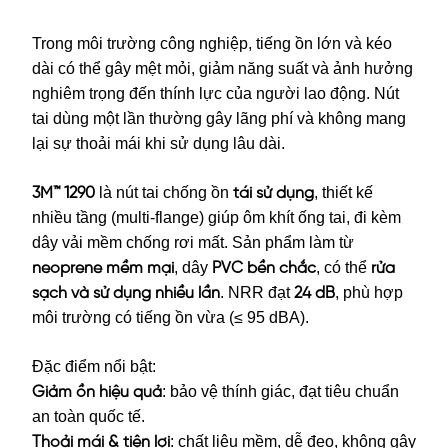
Trong môi trường công nghiệp, tiếng ồn lớn và kéo
dài có thể gây mệt mỏi, giảm năng suất và ảnh hưởng
nghiêm trọng đến thính lực của người lao động. Nút
tai dùng một lần thường gây lãng phí và không mang
lại sự thoải mái khi sử dụng lâu dài.
là nút tai chống ồn
, thiết kế
3M™ 1290
tái sử dụng
nhiều tầng (multi-flange) giúp ôm khít ống tai, đi kèm
dây vải mềm chống rơi mất. Sản phẩm làm từ
, dây
, có thể
neoprene mềm mại
PVC bền chắc
rửa
. NRR đạt
, phù hợp
sạch và sử dụng nhiều lần
24 dB
môi trường có tiếng ồn vừa (≤ 95 dBA).
Đặc điểm nổi bật:
: bảo vệ thính giác, đạt tiêu chuẩn
Giảm ồn hiệu quả
an toàn quốc tế.
: chất liệu mềm, dễ đeo, không gây
Thoải mái & tiện lợi