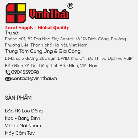
Trụ sở:
Phòng 601, B2 Tòa Nhà Sky Central số 176 Định Công, Phường
Phương Liệt, Thành phố Hà Nội, Việt Nam.
Trung Tâm Cung Ứng & Gia Công:
B1-D, số 5 đường 21A, cụm BWID, Khu CN, Đô Thị và Dịch vụ VSIP
Bắc Ninh Xã Đại Đồng,Tỉnh Bắc Ninh, Việt Nam.
0904559098
contact@vinhthai.vn
SẢN PHẨM
Bảo Hộ Lao Động
Keo - Băng Dính
Vật Tư Mài Nhám
Máy Cầm Tay