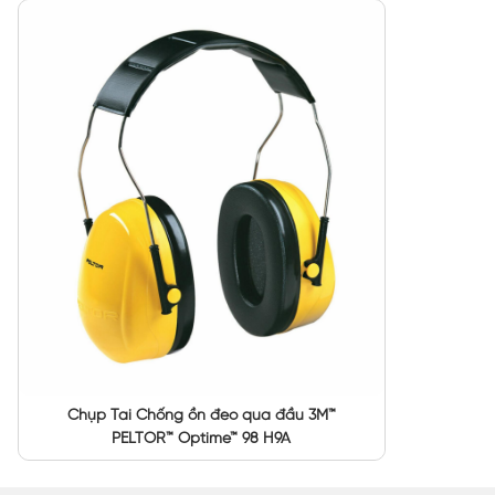
Chụp Tai Chống ồn đeo qua đầu 3M™
PELTOR™ Optime™ 98 H9A