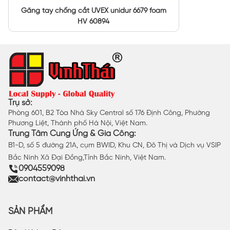
Găng tay chống cắt UVEX unidur 6679 foam
HV 60894
Trụ sở:
Phòng 601, B2 Tòa Nhà Sky Central số 176 Định Công, Phường
Phương Liệt, Thành phố Hà Nội, Việt Nam.
Trung Tâm Cung Ứng & Gia Công:
B1-D, số 5 đường 21A, cụm BWID, Khu CN, Đô Thị và Dịch vụ VSIP
Bắc Ninh Xã Đại Đồng,Tỉnh Bắc Ninh, Việt Nam.
0904559098
contact@vinhthai.vn
SẢN PHẨM