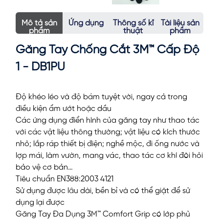
Mô tả sản
Ứng dụng
Thông số kĩ
Tài liệu sản
phẩm
thuật
phẩm
Găng Tay Chống Cắt 3M™ Cấp Độ
1 - DB1PU
Độ khéo léo và độ bám tuyệt vời, ngay cả trong
điều kiện ẩm ướt hoặc dầu
Các ứng dụng điển hình của găng tay như thao tác
với các vật liệu thông thường; vật liệu có kích thước
nhỏ; lắp ráp thiết bị điện; nghề mộc, đi ống nước và
lợp mái, làm vườn, mang vác, thao tác cơ khí đòi hỏi
bảo vệ cơ bản…
Tiêu chuẩn EN388:2003 4121
Sử dụng được lâu dài, bền bỉ và có thể giặt để sử
dụng lại được
Găng Tay Đa Dụng 3M™ Comfort Grip có lớp phủ